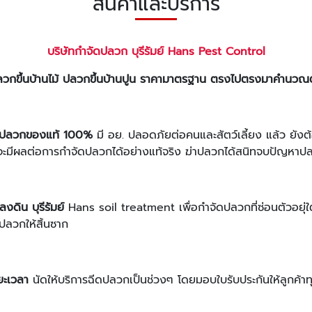
สินค้าและบริการ
บริษัทกำจัดปลวก บุรีรัมย์
Hans Pest Control
ลวกขึ้นบ้านไม้ ปลวกขึ้นบ้านปูน ราคามาตรฐาน ตรงไปตรงมาคำนวณตาม
ฆ่าปลวกของแท้ 100%
มี อย. ปลอดภัยต่อคนและสัตว์เลี้ยง แล้ว ยังต้
จะมีผลต่อการกำจัดปลวกได้อย่างแท้จริง ฆ่าปลวกได้สนิทจบปัญหาปลว
งดิน บุรีรัมย์
Hans soil treatment เพื่อกำจัดปลวกที่ซ่อนตัวอยุ่ใต้พ
ลวกให้สิ้นซาก
ยะเวลา
นัดให้บริการฉีดปลวกเป็นช่วงๆ โดยมอบใบรับประกันให้ลูกค้าทุกร