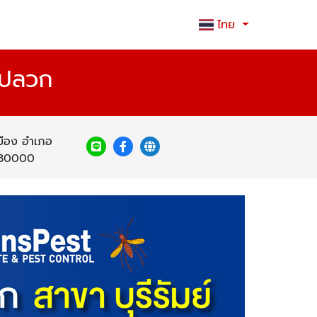
ไทย
ัดปลวก
มือง อำเภอ
า 30000