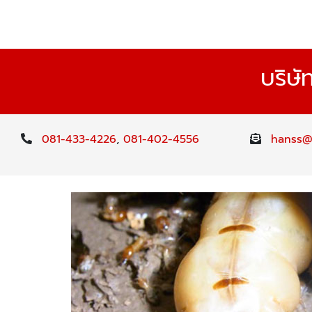
บริษั
081-433-4226
,
081-402-4556
hanss@